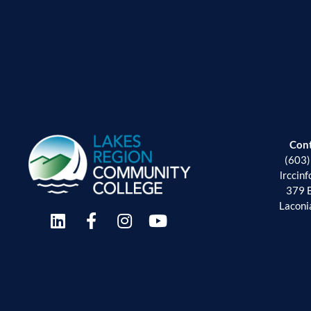
Con
(603
lrccin
379 
Laconi